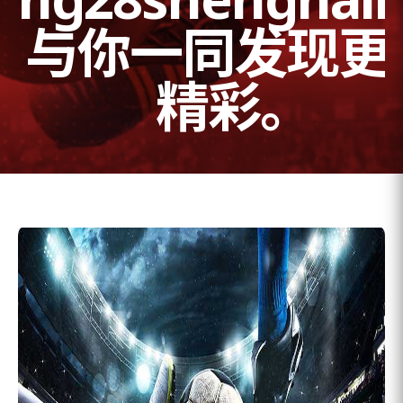
与你一同发现更
精彩。