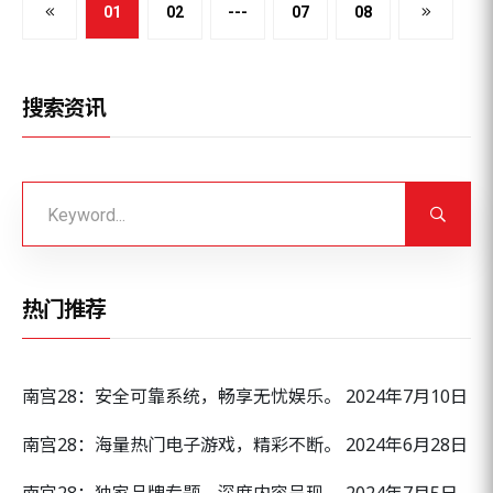
01
02
---
07
08
搜索资讯
热门推荐
南宫28：安全可靠系统，畅享无忧娱乐。 2024年7月10日
南宫28：海量热门电子游戏，精彩不断。 2024年6月28日