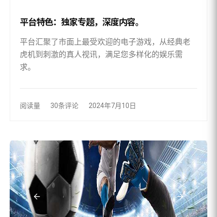
平台特色：独家专题，深度内容。
平台汇聚了市面上最受欢迎的电子游戏，从经典老
虎机到刺激的真人视讯，满足您多样化的娱乐需
求。
阅读量
30条评论
2024年7月10日