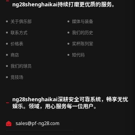
ng28shenghaikai持续打磨更优质的服务。
关于俱乐部
媒体与装备
联系方式
我们的历史
价格表
奖杯陈列室
商店
短代码
我们的球员
竞技场
ng28shenghaikai深耕安全可靠系统，畅享无忧
娱乐。领域，用心服务每一位用户。
sales@pf-ng28.com