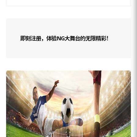
即刻注册，体验NG大舞台的无限精彩！