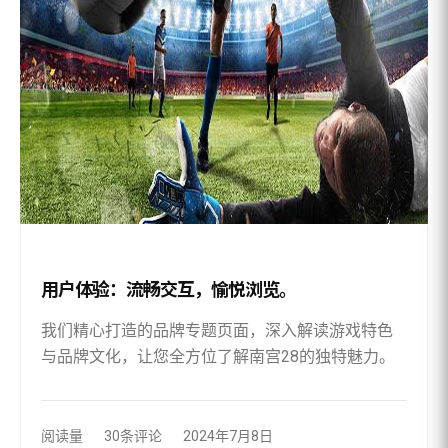
用户体验：流畅交互，愉悦浏览。
我们精心打造的品牌专题页面，深入解读游戏特色
与品牌文化，让您全方位了解南宫28的独特魅力。
阅读量
30条评论
2024年7月8日