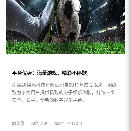
平台优势：海量游戏，精彩不停歇。
南宫28娱乐科技有限公司自2011年成立以来，始终
致力于为用户提供极致的电子娱乐体验，打造一个
安全、公平、创新的数字娱乐平台。
阅读量
30条评论
2024年7月12日