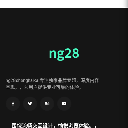
ng28shenghaikai专注独家品牌专题，深度内容
呈现。，为用户提供专业可靠的体验。
围绕流畅交互设计，愉悦浏览体验。，